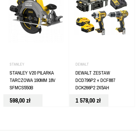
STANLEY
DEWALT
STANLEY V20 PILARKA
DEWALT ZESTAW
TARCZOWA 190MM 18V
DCD796P2 + DCF887
SFMCS550B
DCK266P2 2X5AH
598,00
zł
1 578,00
zł