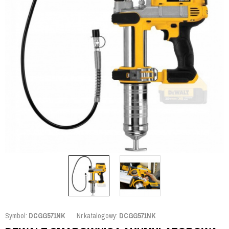
Symbol:
DCGG571NK
Nr.katalogowy:
DCGG571NK