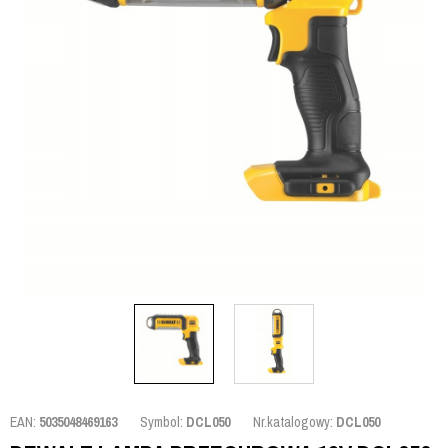
EAN:
5035048469163
Symbol:
DCL050
Nr.katalogowy:
DCL050