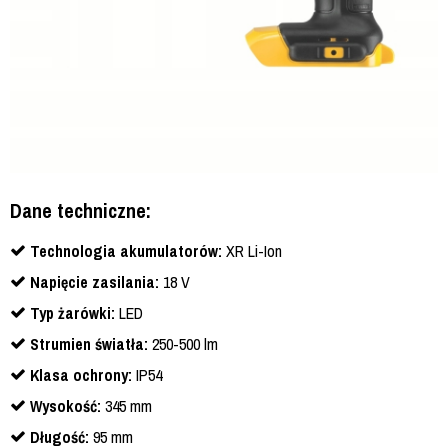
Dane techniczne:
Technologia akumulatorów:
XR Li-Ion
Napięcie zasilania:
18 V
Typ żarówki:
LED
Strumien światła:
250-500 lm
Klasa ochrony:
IP54
Wysokość:
345 mm
Długość:
95 mm