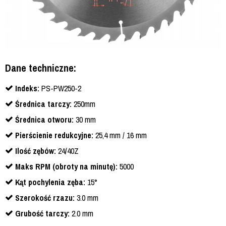
Dane techniczne:
Indeks:
PS-PW250-2
Średnica tarczy:
250mm
Średnica otworu:
30 mm
Pierścienie redukcyjne:
25,4 mm / 16 mm
Ilość zębów:
24/40Z
Maks RPM (obroty na minutę):
5000
Kąt pochylenia zęba:
15°
Szerokość rzazu:
3.0 mm
Grubość tarczy:
2.0 mm