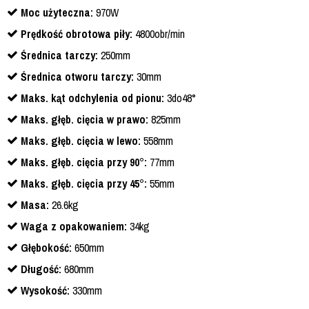
Moc użyteczna:
970W
Prędkość obrotowa piły:
4800obr/min
Średnica tarczy:
250mm
Średnica otworu tarczy:
30mm
Maks. kąt odchylenia od pionu:
3do48°
Maks. głęb. cięcia w prawo:
825mm
Maks. głęb. cięcia w lewo:
558mm
Maks. głęb. cięcia przy 90°:
77mm
Maks. głęb. cięcia przy 45°:
55mm
Masa:
26.6kg
Waga z opakowaniem:
34kg
Głębokość:
650mm
Długość:
680mm
Wysokość:
330mm