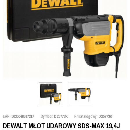
EAN:
5035048667217
Symbol:
D25773K
Nr.katalogowy:
D25773K
DEWALT MŁOT UDAROWY SDS-MAX 19,4J