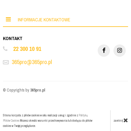
INFORMACJE KONTAKTOWE
KONTAKT
22 300 10 91
365pro@365pro.pl
© Copyrights by
365pro.pl
Strona korzysta z plików cookies w celu realizacji usług i zgodnie z
Polityką
zamknij
Plików Cookies
Możesz określić warunki przechowywania lub dostępu do plików
cookies w Twojej przeglądarce.