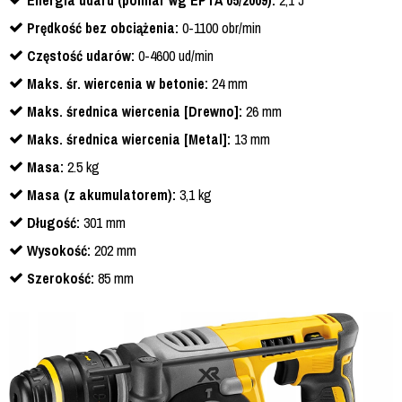
Energia udaru (pomiar wg EPTA 05/2009):
2,1 J
Prędkość bez obciążenia:
0-1100 obr/min
Częstość udarów:
0-4600 ud/min
Maks. śr. wiercenia w betonie:
24 mm
Maks. średnica wiercenia [Drewno]:
26 mm
Maks. średnica wiercenia [Metal]:
13 mm
Masa:
2.5 kg
Masa (z akumulatorem):
3,1 kg
Długość:
301 mm
Wysokość:
202 mm
Szerokość:
85 mm