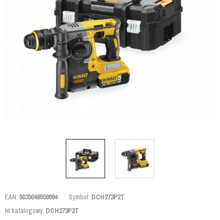
EAN:
5035048559994
Symbol:
DCH273P2T
Nr.katalogowy:
DCH273P2T