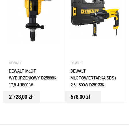
DEWALT
DEWALT
DEWALT MŁOT
DEWALT
WYBURZENIOWY D25899K
MŁOTOWIERTARKA SDS+
17,9 J 1500 W
2,6J 800W D25133K
2 728,00
zł
578,00
zł