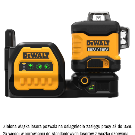
Zielona wiązka lasera pozwala na osiągniecie zasięgu pracy aż do 35m.
2x więcej w porównaniu do standardowych laserów z wiązką czerwoną.