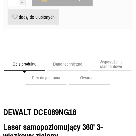
dodaj do ulubionych
Wyposażenie
Opis produktu
Dane techniczne
standardowe
Pliki do pobrania
Gwarancja
DEWALT DCE089NG18
Laser samopoziomujący 360' 3-
wiązkowy zielony