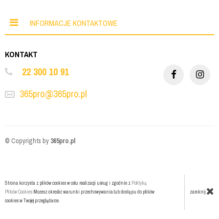
INFORMACJE KONTAKTOWE
KONTAKT
22 300 10 91
365pro@365pro.pl
© Copyrights by
365pro.pl
Strona korzysta z plików cookies w celu realizacji usług i zgodnie z
Polityką
zamknij
Plików Cookies
Możesz określić warunki przechowywania lub dostępu do plików
cookies w Twojej przeglądarce.