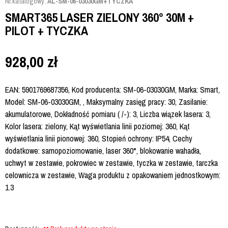
Nr.katalogowy:
AL-SM-06-03030GM+TYCZKA
SMART365 LASER ZIELONY 360° 30M +
PILOT + TYCZKA
928,00
zł
EAN: 5901769687356, Kod producenta: SM-06-03030GM, Marka: Smart,
Model: SM-06-03030GM, , Maksymalny zasięg pracy: 30, Zasilanie:
akumulatorowe, Dokładność pomiaru ( /-): 3, Liczba wiązek lasera: 3,
Kolor lasera: zielony, Kąt wyświetlania linii poziomej: 360, Kąt
wyświetlania linii pionowej: 360, Stopień ochrony: IP54, Cechy
dodatkowe: samopoziomowanie, laser 360°, blokowanie wahadła,
uchwyt w zestawie, pokrowiec w zestawie, tyczka w zestawie, tarczka
celownicza w zestawie, Waga produktu z opakowaniem jednostkowym:
1.3