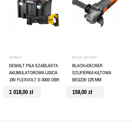
DEWALT
BLACK+DECKER
DEWALT PIŁA SZABLASTA
BLACK+DECKER
AKUMULATOROWA LISICA
SZLIFIERKA KĄTOWA
18V FLEXVOLT 0-3000 OBR
BEG220 125 MM
DCS386N
1 018,00
zł
158,00
zł