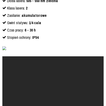
Dioda lasera:
505 - 550 nm zielona
Klasa lasera:
2
Zasilanie:
akumulatorowe
Gwint statywu:
1/4 cala
Czas pracy:
6 - 30 h
Stopień ochrony:
IP54