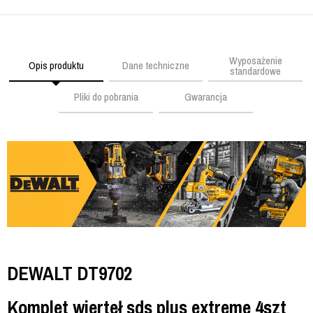
Wyposażenie
Opis produktu
Dane techniczne
standardowe
Pliki do pobrania
Gwarancja
DEWALT DT9702
Komplet wierteł sds plus extreme 4szt