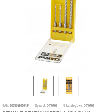
EAN:
5035048056424
Symbol:
DT9702
Nr.katalogowy:
DT9702