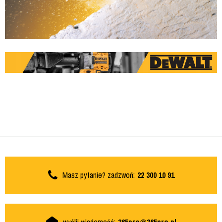
Masz pytanie? zadzwoń:
22 300 10 91
wyślij wiadomość:
365pro@365pro.pl