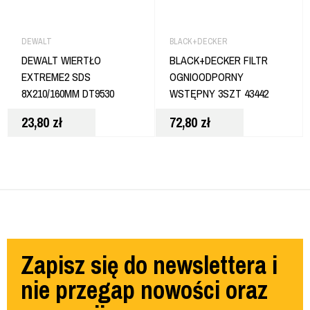
DEWALT
BLACK+DECKER
DEWALT WIERTŁO
BLACK+DECKER FILTR
EXTREME2 SDS
OGNIOODPORNY
8X210/160MM DT9530
WSTĘPNY 3SZT 43442
23,80
zł
72,80
zł
Zapisz się do newslettera i
nie przegap nowości oraz