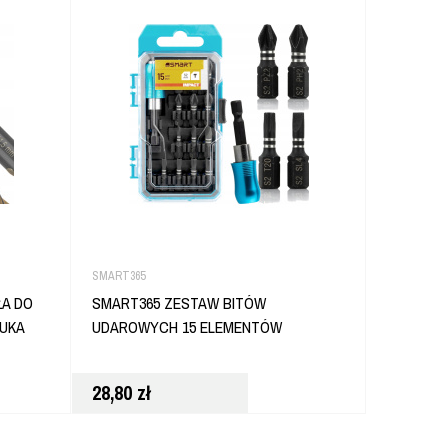
SMART365
DEWALT
ŁA DO
SMART365 ZESTAW BITÓW
DEWALT 
TUKA
UDAROWYCH 15 ELEMENTÓW
2,6X15MM
28,80
zł
118,00
z