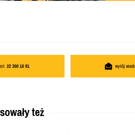
oń:
22 300 10 91
wyślij wia
esowały też