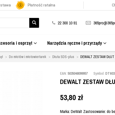
ostawa
Płatność ratalna
C
22 300 10 91
365pro@365pr
cesoria i osprzęt
Narzędzia ręczne i przyrządy
ęt
Do młotów i młotowiertarek
Dłuta SDS-plus
DEWALT ZESTAW DŁUT 
EAN:
5035048099957
Symbol:
DT603
DEWALT ZESTAW DŁUT
53,80
zł
Marka: DeWalt Zastosowanie: do be