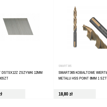
SMART365
 DSTSX12Z ZSZYWKI 12MM
SMART365 KOBALTOWE WIERT
00SZT
METALU HSS POINT 8MM 1 SZ
zł
18,80
zł