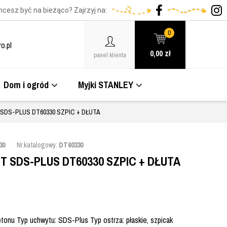
hcesz być na bieżąco? Zajrzyj na:
0
o.pl
0,00
zł
panel klienta
Dom i ogród
Myjki STANLEY
SDS-PLUS DT60330 SZPIC + DŁUTA
30
Nr.katalogowy:
DT60330
 SDS-PLUS DT60330 SZPIC + DŁUTA
tonu Typ uchwytu: SDS-Plus Typ ostrza: płaskie, szpicak