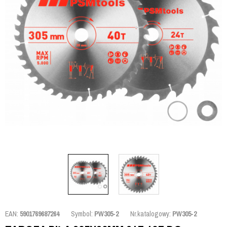
EAN:
5901769687264
Symbol:
PW305-2
Nr.katalogowy:
PW305-2