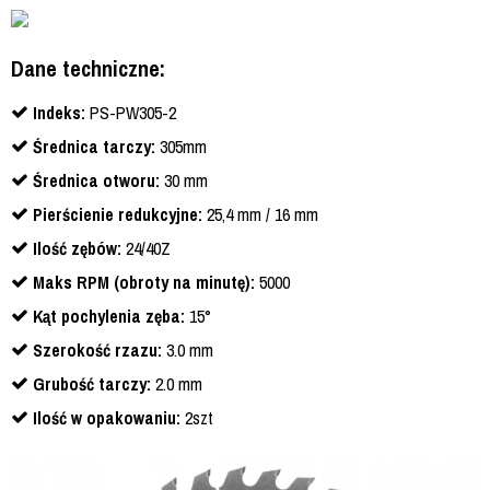
Dane techniczne:
Indeks:
PS-PW305-2
Średnica tarczy:
305mm
Średnica otworu:
30 mm
Pierścienie redukcyjne:
25,4 mm / 16 mm
Ilość zębów:
24/40Z
Maks RPM (obroty na minutę):
5000
Kąt pochylenia zęba:
15°
Szerokość rzazu:
3.0 mm
Grubość tarczy:
2.0 mm
Ilość w opakowaniu:
2szt