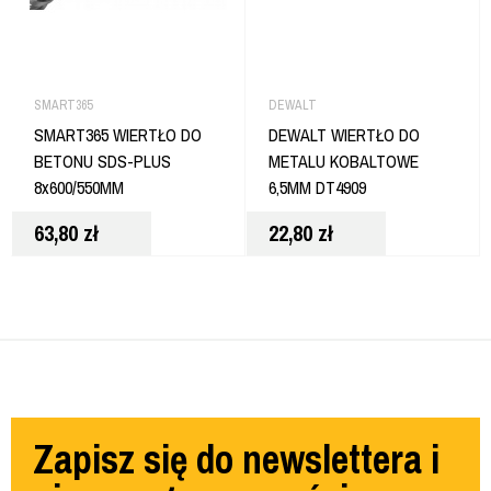
SMART365
DEWALT
SMART365 WIERTŁO DO
DEWALT WIERTŁO DO
BETONU SDS-PLUS
METALU KOBALTOWE
8x600/550MM
6,5MM DT4909
63,80
zł
22,80
zł
Zapisz się do newslettera i