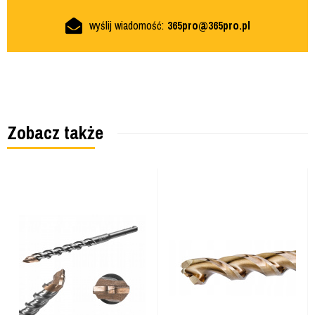
wyślij wiadomość:
365pro@365pro.pl
Zobacz także