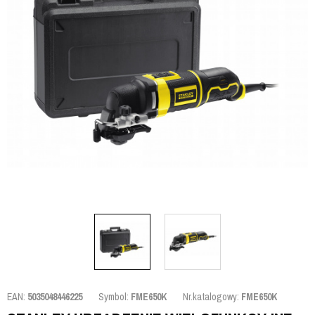
EAN:
5035048446225
Symbol:
FME650K
Nr.katalogowy:
FME650K