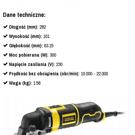
Dane techniczne:
Długość (mm):
282
Wysokość (mm):
101
Głębokość (mm):
63.15
Moc pobierana (W):
300
Napięcie zasilania (V):
230
Prędkość bez obciążenia (obr/min):
10.000 - 22.000
Waga (kg):
1.58