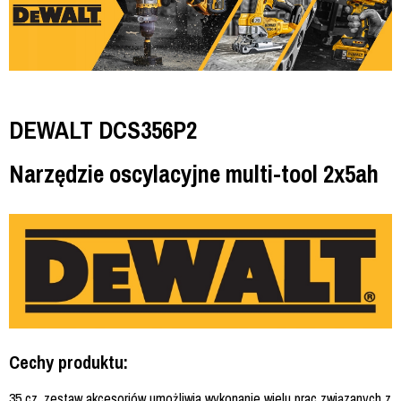
DEWALT DCS356P2
Narzędzie oscylacyjne multi-tool 2x5ah
Cechy produktu:
35 cz. zestaw akcesoriów umożliwia wykonanie wielu prac związanych z