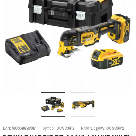
EAN:
5035048726587
Symbol:
DCS356P2
Nr.katalogowy:
DCS356P2