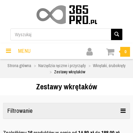
MENU
0
Strona główna
Narzędzia ręczne i przyrządy
Wkrętaki, śrubokręty
Zestawy wkrętaków
Zestawy wkrętaków
Filtrowanie
Znaleźliśmy
16
produktów w cenie od
14,80
zł
do
188,00
zł