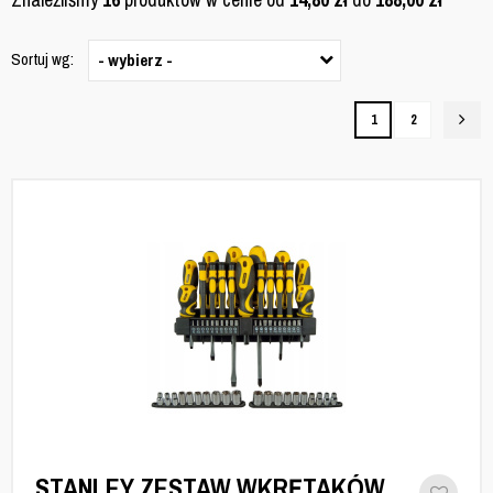
Sortuj wg:
- wybierz -
1
2
STANLEY ZESTAW WKRĘTAKÓW