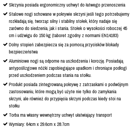
Skrzynia posiada ergonomiczny uchwyt do łatwego przenoszenia
Stalowe nogi schowane w pokrywie skrzyni jeśli tego potrzebujemy
rozkładają się, tworząc silny i stabilny stołek, który nadaje się
zarówno do siedzenia, jak i stania. Stołek o wysokości roboczej 45
cm i udźwigu do 150 kg (taboret zgodny z normami EN14183)
Dolny stopień zabezpiecza się za pomocą przycisków blokady
bezpieczeństwa
Aluminiowe nogi są odporne na uszkodzenia i korozję. Posiadają
antypoślizgowe nóżki zapobiegające upadkom i chroniące podłogi
przed uszkodzeniem podczas stania na stołku.
Produkt posiada zintegrowaną pokrywę z zatrzaskami o podwójnym
zastosowaniu, które mogą być użyte nie tylko do zamykania
skrzyni, ale również do przypięcia skrzyni podczas kiedy stoi na
stołku
Torba ma własny wewnętrzny uchwyt ułatwiający transport
Wymiary: 64cm x 29.6cm x 28.7cm