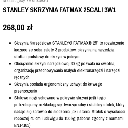
Nr.katalogowy:
FMST81083-1
STANLEY SKRZYNIA FATMAX 25CALI 3W1
268,00
zł
Skrzynia Narzędziowa STANLEY® FATMAX® 25” to rozwiązanie
łączące ze sobą zalety 3 produktów: skrzynia na narzędzia,
stołka i podstawy do skrzyni w jednym.
Obciążenie skrzyni narzędziowej 30 kg pozwala na świetną
organizację przechowywania małych elektronarzędzi i narzędzi
ręcznych
Skrzynia posiada ergonomiczny uchwyt do łatwego
przenoszenia
Stalowe nogi schowane w pokrywie skrzyni jeśli tego
potrzebujemy rozkładają się, tworząc silny i stabilny stołek, który
nadaje się zarówno do siedzenia, jak i stania. Stołek o wysokości
roboczej 45 cm i udźwigu do 150 kg (taboret zgodny z normami
EN14183)