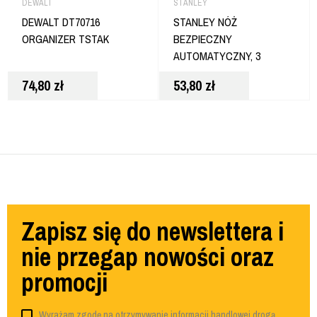
DEWALT
STANLEY
DEWALT DT70716
STANLEY NÓŻ
ORGANIZER TSTAK
BEZPIECZNY
AUTOMATYCZNY, 3
POZIOMY WYSUNIĘCIA
74,80
zł
53,80
zł
FMHT10367-0
Zapisz się do newslettera i
nie przegap nowości oraz
promocji
Wyrażam zgodę na otrzymywanie informacji handlowej drogą