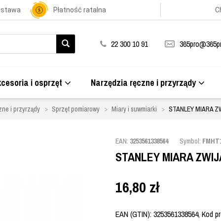
ostawa
Płatność ratalna
C
22 300 10 91
365pro@365pr
cesoria i osprzęt
Narzędzia ręczne i przyrządy
zne i przyrządy
Sprzęt pomiarowy
Miary i suwmiarki
STANLEY MIARA Z
EAN:
3253561338564
Symbol:
FMHT1
STANLEY MIARA ZWIJ
16,80
zł
EAN (GTIN): 3253561338564, Kod pro