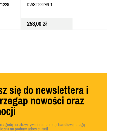
1229
DWST83294-1
ROZMIAR
DWF50355
258,00
zł
378,00
z
z się do newslettera i
przegap nowości oraz
ocji
 zgodę na otrzymywanie informacji handlowej drogą
niczną na podany adres e-mail