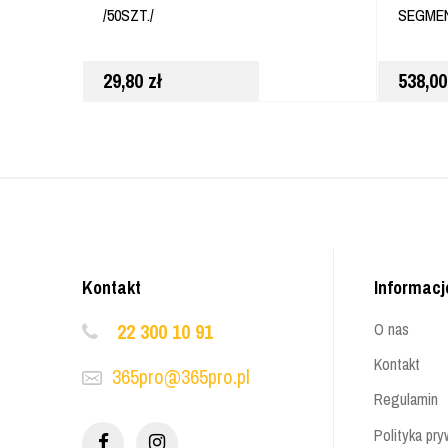
/50SZT./
SEGME
29,80
zł
538,0
Kontakt
Informacj
22 300 10 91
O nas
Kontakt
365pro@365pro.pl
Regulamin
Polityka pry