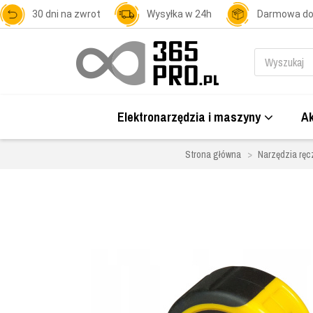
30 dni na zwrot
Wysyłka w 24h
Darmowa d
Elektronarzędzia i maszyny
Ak
Strona główna
Narzędzia ręc