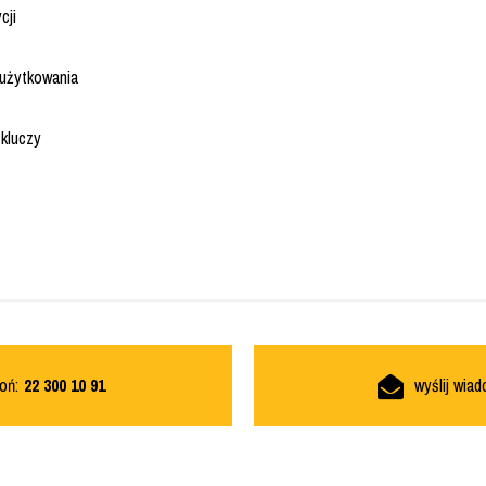
cji
 użytkowania
kluczy
oń:
22 300 10 91
wyślij wia