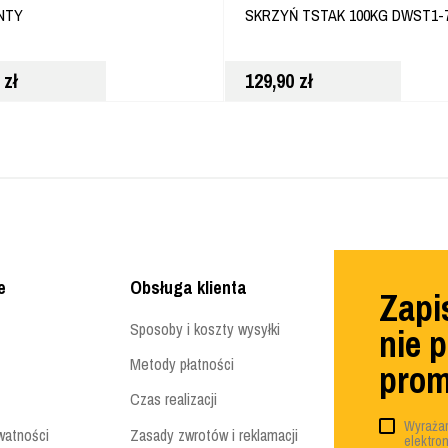
NTY
SKRZYŃ TSTAK 100KG DWST1-7
0
zł
129,90
zł
e
Obsługa klienta
Zapis
Sposoby i koszty wysyłki
nie 
Metody płatności
prom
Czas realizacji
Wyrażam
watności
Zasady zwrotów i reklamacji
elektro