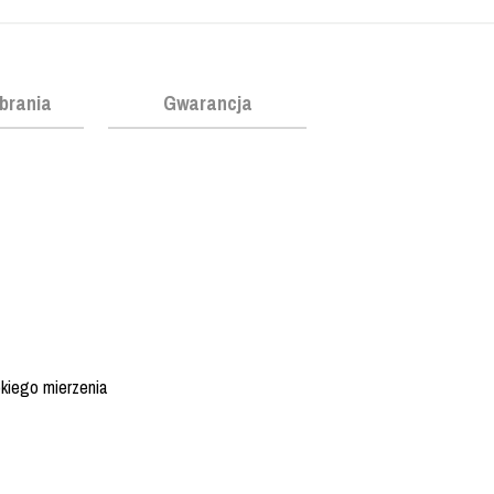
obrania
Gwarancja
bkiego mierzenia