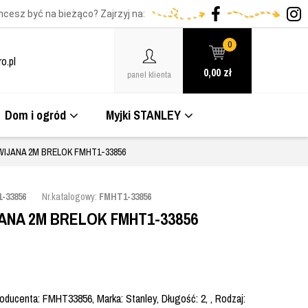
hcesz być na bieżąco? Zajrzyj na:
0
o.pl
0,00
zł
panel klienta
Dom i ogród
Myjki STANLEY
WIJANA 2M BRELOK FMHT1-33856
-33856
Nr.katalogowy:
FMHT1-33856
ANA 2M BRELOK FMHT1-33856
ducenta: FMHT33856, Marka: Stanley, Długość: 2, , Rodzaj: