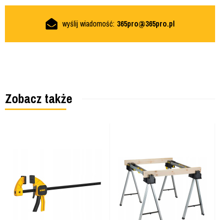
wyślij wiadomość:
365pro@365pro.pl
Zobacz także