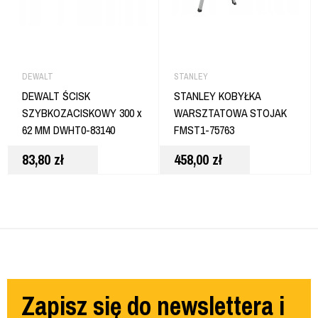
DEWALT
STANLEY
DEWALT ŚCISK
STANLEY KOBYŁKA
SZYBKOZACISKOWY 300 x
WARSZTATOWA STOJAK
62 MM DWHT0-83140
FMST1-75763
83,80
zł
458,00
zł
Zapisz się do newslettera i