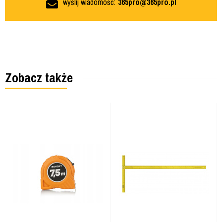
wyślij wiadomość:
365pro@365pro.pl
Zobacz także