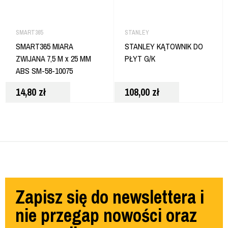
SMART365
STANLEY
SMART365 MIARA
STANLEY KĄTOWNIK DO
ZWIJANA 7,5 M x 25 MM
PŁYT G/K
ABS SM-58-10075
14,80
zł
108,00
zł
Zapisz się do newslettera i
nie przegap nowości oraz