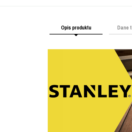
Opis produktu
Dane t