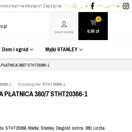
hcesz być na bieżąco? Zajrzyj na:
0
o.pl
0,00
zł
panel klienta
Dom i ogród
Myjki STANLEY
 PŁATNICA 380/7 STHT20366-1
0366-1
Nr.katalogowy:
STHT20366-1
 PŁATNICA 380/7 STHT20366-1
a: STHT20366, Marka: Stanley, Długość ostrza: 380, Liczba