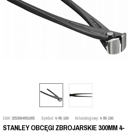
EAN:
3253564951005
Symbol:
4-95-100
Nr.katalogowy:
4-95-100
STANLEY OBCĘGI ZBROJARSKIE 300MM 4-