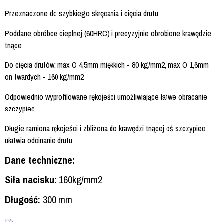
Przeznaczone do szybkiego skręcania i cięcia drutu
Poddane obróbce cieplnej (60HRC) i precyzyjnie obrobione krawędzie
tnące
Do cięcia drutów: max O 4,5mm miękkich - 80 kg/mm2, max O 1,6mm
on twardych - 160 kg/mm2
Odpowiednio wyprofilowane rękojeści umożliwiające łatwe obracanie
szczypiec
Długie ramiona rękojeści i zbliżona do krawędzi tnącej oś szczypiec
ułatwia odcinanie drutu
Dane techniczne:
Siła nacisku:
160kg/mm2
Długość:
300 mm