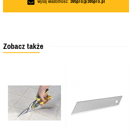
wyślij wiadomość:
365pro@365pro.pl
Zobacz także