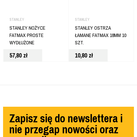
STANLEY
STANLEY
STANLEY NOŻYCE
STANLEY OSTRZA
FATMAX PROSTE
ŁAMANE FATMAX 18MM 10
WYDŁUŻONE
SZT.
57,80
zł
10,80
zł
Zapisz się do newslettera i
nie przegap nowości oraz