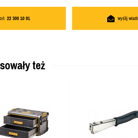
oń:
22 300 10 91
wyślij wia
esowały też