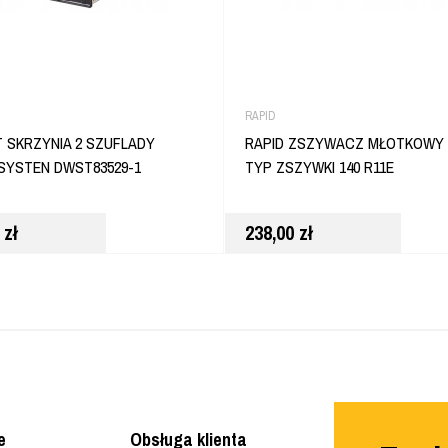
RAPID
 SKRZYNIA 2 SZUFLADY
RAPID ZSZYWACZ MŁOTKOWY 
YSTEN DWST83529-1
TYP ZSZYWKI 140 R11E
0
zł
238,00
zł
e
Obsługa klienta