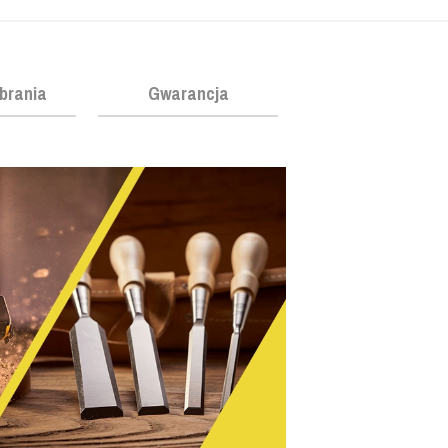
obrania
Gwarancja