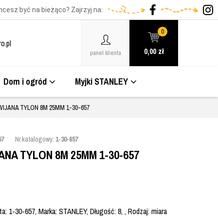
hcesz być na bieżąco? Zajrzyj na:
0
o.pl
0,00
zł
panel klienta
Dom i ogród
Myjki STANLEY
IJANA TYLON 8M 25MM 1-30-657
57
Nr.katalogowy:
1-30-657
ANA TYLON 8M 25MM 1-30-657
: 1-30-657, Marka: STANLEY, Długość: 8, , Rodzaj: miara