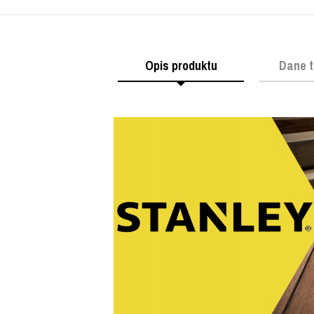
Opis produktu
Dane t