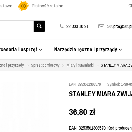
ostawa
Płatność ratalna
C
22 300 10 91
365pro@365pr
cesoria i osprzęt
Narzędzia ręczne i przyrządy
zne i przyrządy
Sprzęt pomiarowy
Miary i suwmiarki
STANLEY MIARA ZW
EAN:
3253561306570
Symbol:
1-30-6
STANLEY MIARA ZWIJ
36,80
zł
EAN: 3253561306570, Kod producenta