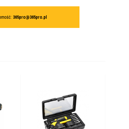
domość:
365pro@365pro.pl