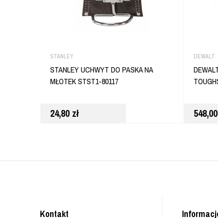
STANLEY
DEWALT
STANLEY UCHWYT DO PASKA NA
DEWALT
MŁOTEK STST1-80117
TOUGHS
24,80
zł
548,0
Kontakt
Informacj