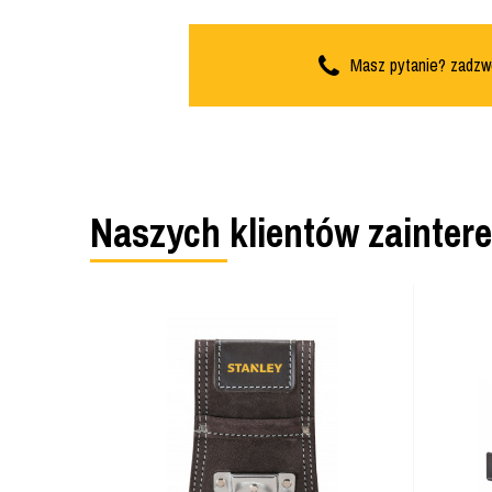
Masz pytanie? zadzw
Naszych klientów zainter