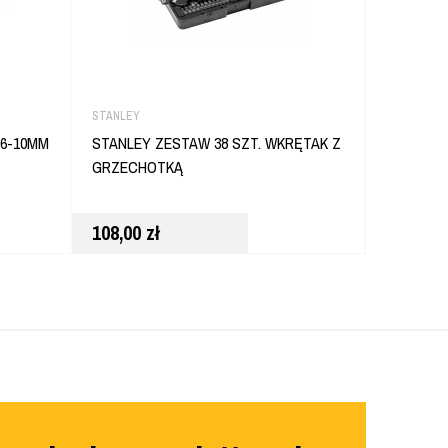
STANLEY
STANLEY
6-10MM
STANLEY ZESTAW 38 SZT. WKRĘTAK Z
STANLEY
GRZECHOTKĄ
22CALI/5
108,00
zł
38,80
zł