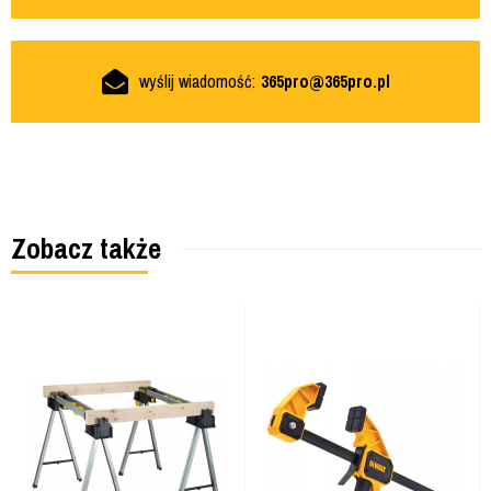
wyślij wiadomość:
365pro@365pro.pl
Zobacz także