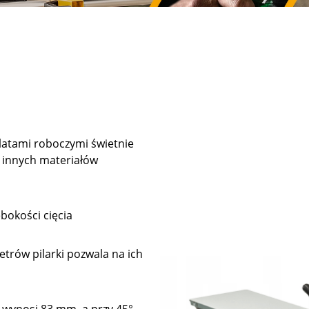
latami roboczymi świetnie
i innych materiałów
ębokości cięcia
trów pilarki pozwala na ich