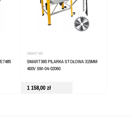
SMART365
DEWALT
E7485
SMART365 PILARKA STOŁOWA 315MM
DEWALT 
400V SM-04-02060
WÓZEK D
1 158,00
zł
2 658,0