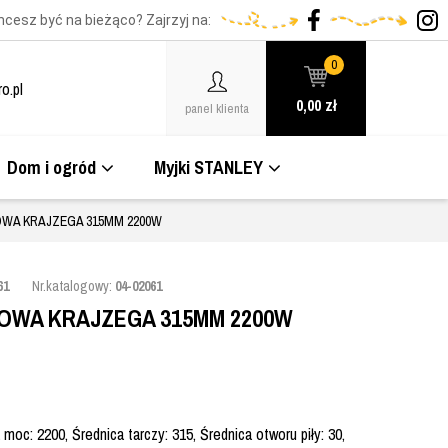
hcesz być na bieżąco? Zajrzyj na:
0
o.pl
0,00
zł
panel klienta
Dom i ogród
Myjki STANLEY
OWA KRAJZEGA 315MM 2200W
61
Nr.katalogowy:
04-02061
ŁOWA KRAJZEGA 315MM 2200W
 moc: 2200, Średnica tarczy: 315, Średnica otworu piły: 30,