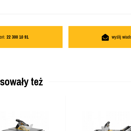
oń:
22 300 10 91
wyślij wia
esowały też