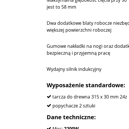
Maksymalna głębokość cięcia przy 90°
jest to 58 mm
Dwa dodatkowe blaty robocze niezbęd
większej powierzchni roboczej
Gumowe nakładki na nogi oraz dodat
bezpieczną i przyjemną pracę
Wydajny silnik indukcyjny
Wyposażenie standardowe:
tarcza do drewna 315 x 30 mm 24z
popychacze 2 sztuki
Dane techniczne:
Moc:
2200W