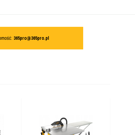
domość:
365pro@365pro.pl