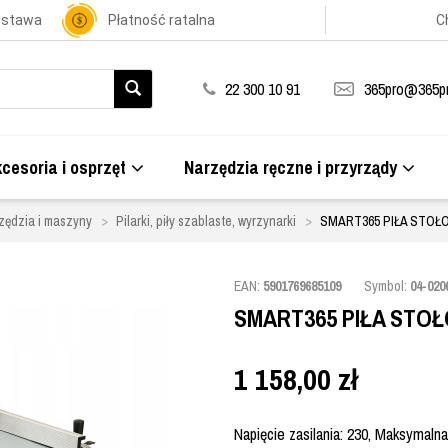
ostawa
Płatność ratalna
C
22 300 10 91
365pro@365pr
cesoria i osprzęt
Narzędzia ręczne i przyrządy
zędzia i maszyny
Pilarki, piły szablaste, wyrzynarki
SMART365 PIŁA STOŁ
EAN:
5901769685109
Symbol:
04-020
SMART365 PIŁA STO
1 158,00
zł
Napięcie zasilania: 230, Maksymalna