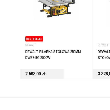
BESTSELLER
DEWALT
DEWALT
DEWALT PILARKA STOŁOWA 250MM
DEWALT
DWE7492 2000W
STOŁOW
2 593,00
zł
3 328