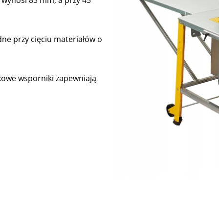
 wynosi 83 mm, a przy 45°
ne przy cięciu materiałów o
kowe wsporniki zapewniają