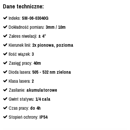
Dane techniczne:
Indeks:
SM-06-03040G
Dokładność pomiaru:
3mm / 10m
Zakres niwelacji:
± 4°
Kierunek linii:
2x pionowa, pozioma
Ilość wiązek:
3
Zasięg pracy:
40m
Dioda lasera:
505 - 532 nm zielona
Klasa lasera:
2
Zasilanie:
akumulatorowe
Gwint statywu:
1/4 cala
Czas pracy:
do 4h
Stopień ochrony:
IP54