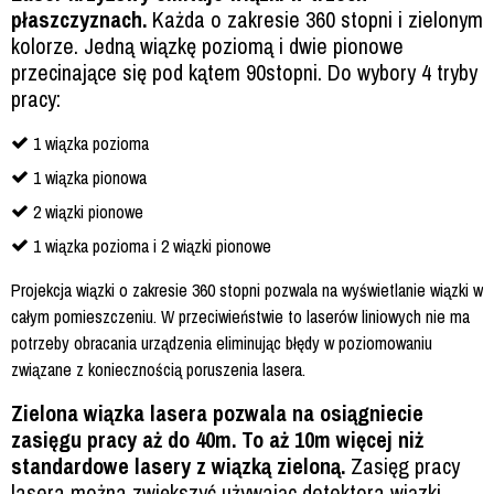
płaszczyznach.
Każda o zakresie 360 stopni i zielonym
kolorze. Jedną wiązkę poziomą i dwie pionowe
przecinające się pod kątem 90stopni. Do wybory 4 tryby
pracy:
1 wiązka pozioma
1 wiązka pionowa
2 wiązki pionowe
1 wiązka pozioma i 2 wiązki pionowe
Projekcja wiązki o zakresie 360 stopni pozwala na wyświetlanie wiązki w
całym pomieszczeniu. W przeciwieństwie to laserów liniowych nie ma
potrzeby obracania urządzenia eliminując błędy w poziomowaniu
związane z koniecznością poruszenia lasera.
Zielona wiązka lasera pozwala na osiągniecie
zasięgu pracy aż do 40m. To aż 10m więcej niż
standardowe lasery z wiązką zieloną.
Zasięg pracy
lasera można zwiększyć używając detektora wiązki