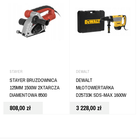
STAYER
DEWALT
STAYER BRUZDOWNICA
DEWALT
125MM 1500W 2XTARCZA
MŁOTOWIERTARKA
DIAMENTOWA 8500
D25733K SDS-MAX 1600W
OBR/MIN CD 125
13.3 J
808,00
zł
3 228,00
zł