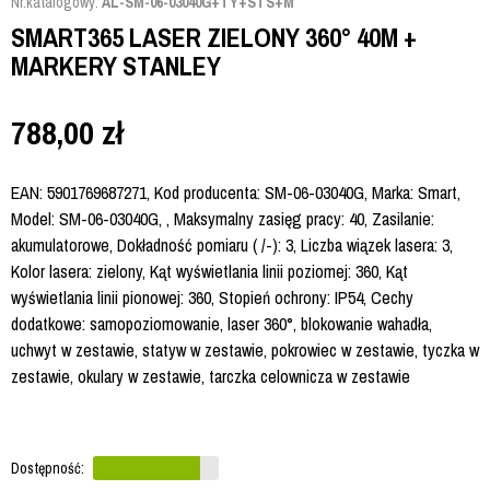
Nr.katalogowy:
AL-SM-06-03040G+TY+STS+M
SMART365 LASER ZIELONY 360° 40M +
MARKERY STANLEY
788,00
zł
EAN: 5901769687271, Kod producenta: SM-06-03040G, Marka: Smart,
Model: SM-06-03040G, , Maksymalny zasięg pracy: 40, Zasilanie:
akumulatorowe, Dokładność pomiaru ( /-): 3, Liczba wiązek lasera: 3,
Kolor lasera: zielony, Kąt wyświetlania linii poziomej: 360, Kąt
wyświetlania linii pionowej: 360, Stopień ochrony: IP54, Cechy
dodatkowe: samopoziomowanie, laser 360°, blokowanie wahadła,
uchwyt w zestawie, statyw w zestawie, pokrowiec w zestawie, tyczka w
zestawie, okulary w zestawie, tarczka celownicza w zestawie
Dostępność: