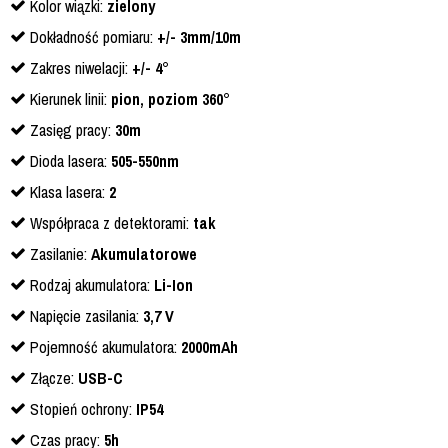
Kolor wiązki:
zielony
Dokładność pomiaru:
+/- 3mm/10m
Zakres niwelacji:
+/- 4°
Kierunek linii:
pion, poziom 360°
Zasięg pracy:
30m
Dioda lasera:
505-550nm
Klasa lasera:
2
Współpraca z detektorami:
tak
Zasilanie:
Akumulatorowe
Rodzaj akumulatora:
Li-Ion
Napięcie zasilania:
3,7 V
Pojemność akumulatora:
2000mAh
Złącze:
USB-C
Stopień ochrony:
IP54
Czas pracy:
5h