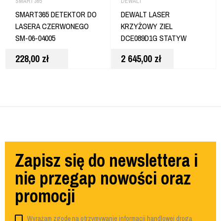
SMART365
DEWALT
SMART365 DETEKTOR DO
DEWALT LASER
LASERA CZERWONEGO
KRZYŻOWY ZIEL
SM-06-04005
DCE089D1G STATYW
TYCZKA
228,00
zł
2 645,00
zł
Zapisz się do newslettera i
nie przegap nowości oraz
promocji
Wyrażam zgodę na otrzymywanie informacji handlowej drogą