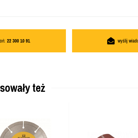
oń:
22 300 10 91
wyślij wia
esowały też