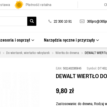
ostawa
Płatność ratalna
C
22 300 10 91
365pro@365pr
cesoria i osprzęt
Narzędzia ręczne i przyrządy
t
Do wiertarek, wiertarko-wkrętarek
Wiertła do drewna
DEWALT WIERTŁ
EAN:
5011402385645
Symbol:
DT451
DEWALT WIERTŁO DO
9,80
zł
Zastosowanie: do drewna, Rodzaj wie