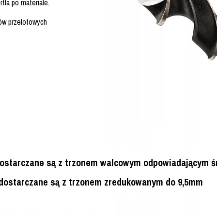
tla po materiale.
rów przelotowych
 dostarczane są z trzonem walcowym odpowiadającym śr
m dostarczane są z trzonem zredukowanym do 9,5mm