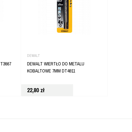
DEWALT
SMART365
DT3667
DEWALT WIERTŁO DO METALU
SMART36
KOBALTOWE 7MM DT4911
18MM SM
22,80
zł
37,80
zł