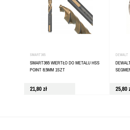
SMART365
DEWALT
SMART365 WIERTŁO DO METALU HSS
DEWAL
POINT 8,5MM 1SZT
SEGMEN
21,80
zł
25,80