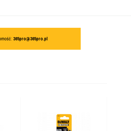
domość:
365pro@365pro.pl