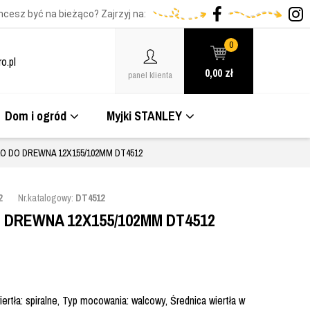
hcesz być na bieżąco? Zajrzyj na:
0
o.pl
0,00
zł
panel klienta
Dom i ogród
Myjki STANLEY
O DO DREWNA 12X155/102MM DT4512
2
Nr.katalogowy:
DT4512
 DREWNA 12X155/102MM DT4512
rtła: spiralne, Typ mocowania: walcowy, Średnica wiertła w