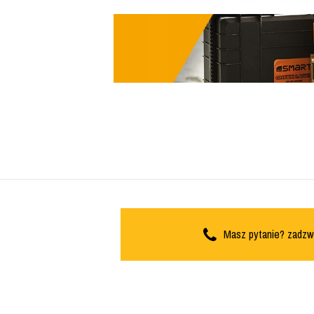
Masz pytanie? zadzw