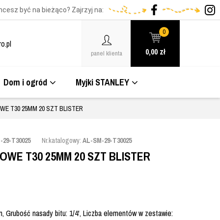
hcesz być na bieżąco? Zajrzyj na:
0
o.pl
0,00
zł
panel klienta
Dom i ogród
Myjki STANLEY
WE T30 25MM 20 SZT BLISTER
-29-T30025
Nr.katalogowy:
AL-SM-29-T30025
OWE T30 25MM 20 SZT BLISTER
m, Grubość nasady bitu: 1/4', Liczba elementów w zestawie: