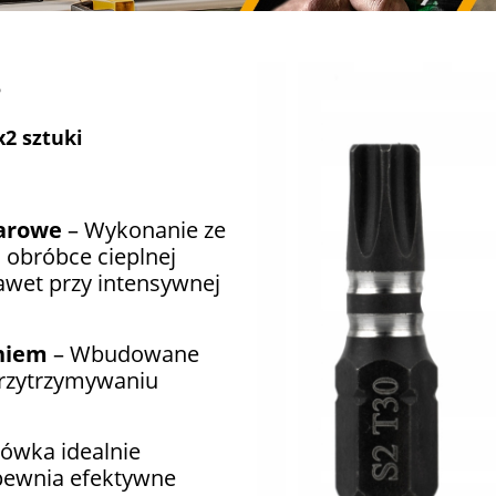
5
x2 sztuki
darowe
– Wykonanie ze
 obróbce cieplnej
awet przy intensywnej
niem
– Wbudowane
zytrzymywaniu
ówka idealnie
pewnia efektywne