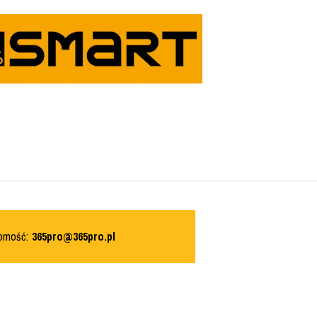
domość:
365pro@365pro.pl