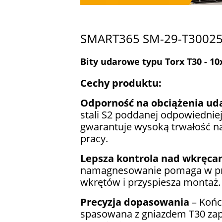
SMART365 SM-29-T3002
Bity udarowe typu Torx T30 - 10
Cechy produktu:
Odporność na obciążenia u
stali S2 poddanej odpowiedniej
gwarantuje wysoką trwałość n
pracy.
Lepsza kontrola nad wkręca
namagnesowanie pomaga w pr
wkrętów i przyspiesza montaż.
Precyzja dopasowania
– Końc
spasowana z gniazdem T30 za