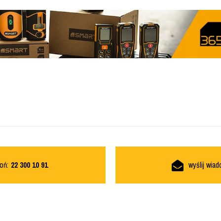
oń:
22 300 10 91
wyślij wia