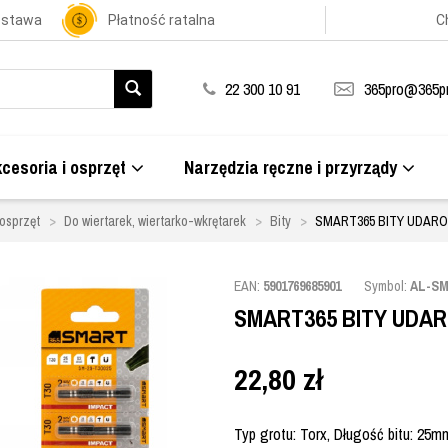
ostawa
Płatność ratalna
C
22 300 10 91
365pro@365pr
cesoria i osprzęt
Narzędzia ręczne i przyrządy
 osprzęt
Do wiertarek, wiertarko-wkrętarek
Bity
SMART365 BITY UDARO
EAN:
5901769685901
Symbol:
AL-SM
SMART365 BITY UDAR
22,80
zł
Typ grotu: Torx, Długość bitu: 25m