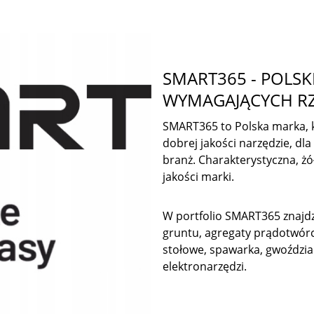
SMART365 - POLSK
WYMAGAJĄCYCH R
SMART365 to Polska marka, 
dobrej jakości narzędzie, d
branż. Charakterystyczna, ż
jakości marki.
W portfolio SMART365 znajdz
gruntu, agregaty prądotwórcz
stołowe, spawarka, gwoździar
elektronarzędzi.