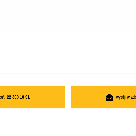
oń:
22 300 10 91
wyślij wia