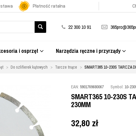
ostawa
Płatność ratalna
C
22 300 10 91
365pro@365pr
cesoria i osprzęt
Narzędzia ręczne i przyrządy
ęt
Do szlifierek kątowych
Tarcze tnące
SMART365 10-230S TARCZA
EAN:
5901769680067
Symbol:
10-230
SMART365 10-230S 
230MM
32,80
zł