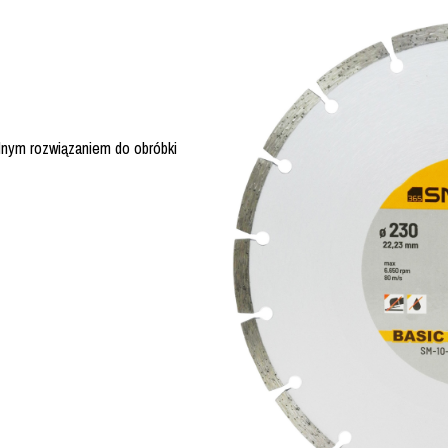
nym rozwiązaniem do obróbki