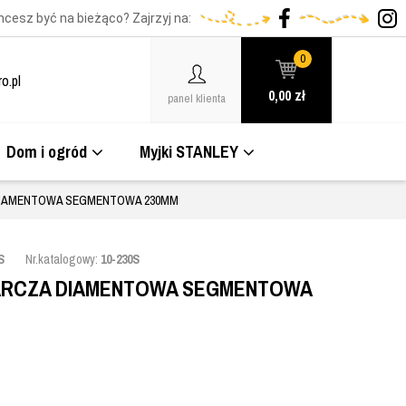
hcesz być na bieżąco? Zajrzyj na:
0
o.pl
0,00
zł
panel klienta
Dom i ogród
Myjki STANLEY
 DIAMENTOWA SEGMENTOWA 230MM
S
Nr.katalogowy:
10-230S
TARCZA DIAMENTOWA SEGMENTOWA