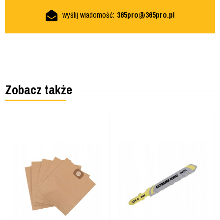
wyślij wiadomość:
365pro@365pro.pl
Zobacz także