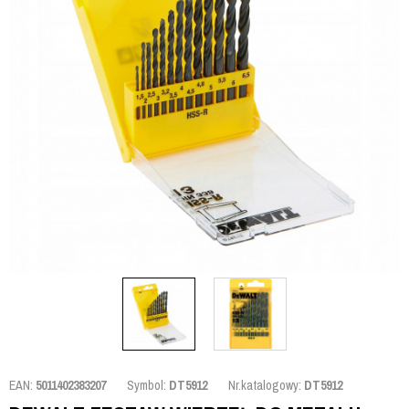
EAN:
5011402383207
Symbol:
DT5912
Nr.katalogowy:
DT5912