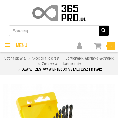
MENU
0
Strona główna
Akcesoria i osprzęt
Do wiertarek, wiertarko-wkrętarek
Zestawy wierteł/akcesoriów
DEWALT ZESTAW WIERTEŁ DO METALU 13SZT DT5912