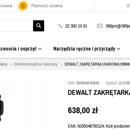
ostawa
Płatność ratalna
C
22 300 10 91
365pro@365pr
cesoria i osprzęt
Narzędzia ręczne i przyrządy
łówna
Elektronarzędzia i maszyny
DEWALT ZAKRĘTARKA UDAROWA 206NM
EAN:
5035048742693
Symbol:
DCF85
DEWALT ZAKRĘTARKA
638,00
zł
EAN: 5035048750124, Kod producent