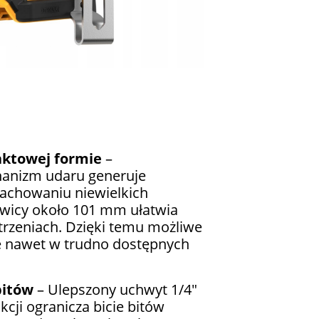
ktowej formie
–
anizm udaru generuje
achowaniu niewielkich
wicy około 101 mm ułatwia
trzeniach. Dzięki temu możliwe
e nawet w trudno dostępnych
bitów
– Ulepszony uchwyt 1/4"
cji ogranicza bicie bitów