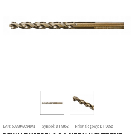
EAN:
5035048034941
Symbol:
DT5052
Nr.katalogowy:
DT5052