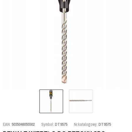
EAN:
5035048055502
Symbol:
DT9575
Nr.katalogowy:
DT9575