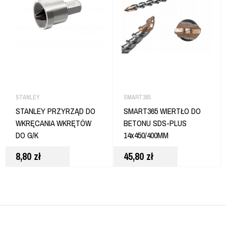
STANLEY
SMART365
STANLEY PRZYRZĄD DO
SMART365 WIERTŁO DO
WKRĘCANIA WKRĘTÓW
BETONU SDS-PLUS
DO G/K
14x450/400MM
8,80
zł
45,80
zł