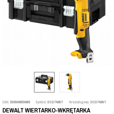
EAN:
5035048554968
Symbol:
DCD740NT
Nr.katalogowy:
DCD740NT
DEWALT WIERTARKO-WKRĘTARKA