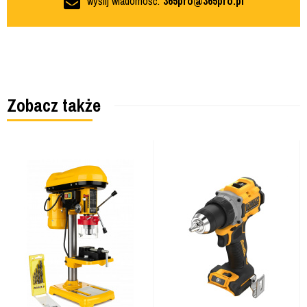
wyślij wiadomość:
365pro@365pro.pl
Zobacz także