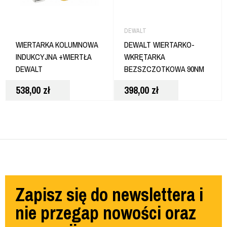
DEWALT
WIERTARKA KOLUMNOWA
DEWALT WIERTARKO-
INDUKCYJNA +WIERTŁA
WKRĘTARKA
DEWALT
BEZSZCZOTKOWA 90NM
DCD800N
538,00
zł
398,00
zł
Zapisz się do newslettera i
nie przegap nowości oraz