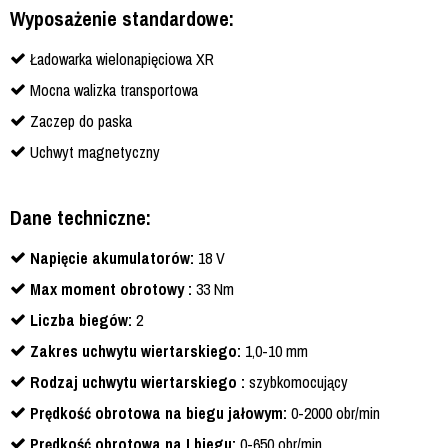
Wyposażenie standardowe:
Ładowarka wielonapięciowa XR
Mocna walizka transportowa
Zaczep do paska
Uchwyt magnetyczny
Dane techniczne:
Napięcie akumulatorów:
18 V
Max moment obrotowy :
33 Nm
Liczba biegów:
2
Zakres uchwytu wiertarskiego:
1,0-10 mm
Rodzaj uchwytu wiertarskiego :
szybkomocujący
Prędkość obrotowa na biegu jałowym:
0-2000 obr/min
Prędkość obrotowa na I biegu:
0-650 obr/min