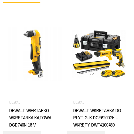
DEWALT
DEWALT
DEWALT WIERTARKO-
DEWALT WKRĘTARKA DO
WKRĘTARKA KĄTOWA
PŁYT G-K DCF620D2K +
DCD740N 18 V
WKRĘTY DWF4100450