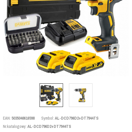
EAN:
5035048616598
Symbol:
AL-DCD796D2+DT7944TS
Nr.katalogowy:
AL-DCD796D2+DT7944TS