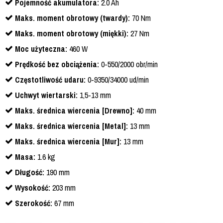
Pojemność akumulatora:
2.0 Ah
Maks. moment obrotowy (twardy):
70 Nm
Maks. moment obrotowy (miękki):
27 Nm
Moc użyteczna:
460 W
Prędkość bez obciążenia:
0-550/2000 obr/min
Częstotliwość udaru:
0-9350/34000 ud/min
Uchwyt wiertarski:
1,5-13 mm
Maks. średnica wiercenia [Drewno]:
40 mm
Maks. średnica wiercenia [Metal]:
13 mm
Maks. średnica wiercenia [Mur]:
13 mm
Masa:
1.6 kg
Długość:
190 mm
Wysokość:
203 mm
Szerokość:
67 mm