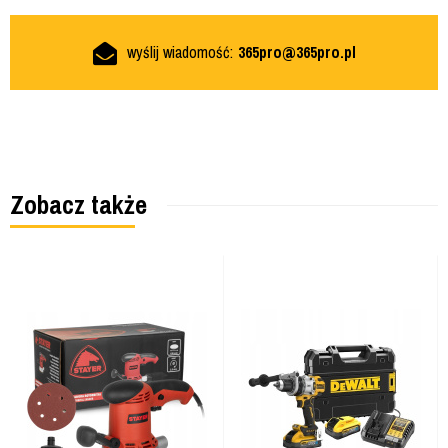
wyślij wiadomość:
365pro@365pro.pl
Zobacz także