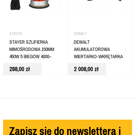
STAYER
DEWALT
STAYER SZLIFIERKA
DEWALT
MIMOŚRODOWA 150MM
AKUMULATOROWA
450W 5 BIEGÓW 4000–
WIERTARKO-WKRĘTARKA
13000 OBR/MIN RO150E
Z UDAREM 18V 2X5AH
288,00
zł
2 008,00
zł
DCD1007H2T
Zapisz się do newslettera i