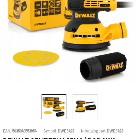
EAN:
5035048553954
Symbol:
DWE6423
Nr.katalogowy:
DWE6423