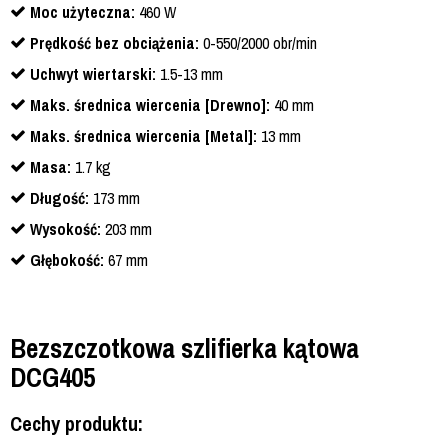
Moc użyteczna:
460 W
Prędkość bez obciążenia:
0-550/2000 obr/min
Uchwyt wiertarski:
1.5-13 mm
Maks. średnica wiercenia [Drewno]:
40 mm
Maks. średnica wiercenia [Metal]:
13 mm
Masa:
1.7 kg
Długość:
173 mm
Wysokość:
203 mm
Głębokość:
67 mm
Bezszczotkowa szlifierka kątowa
DCG405
Cechy produktu: