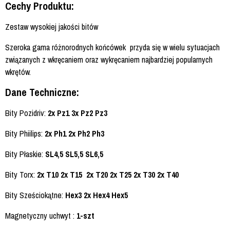
Cechy Produktu:
Zestaw wysokiej jakości bitów
Szeroka gama różnorodnych końcówek przyda się w wielu sytuacjach
związanych z wkręcaniem oraz wykręcaniem najbardziej popularnych
wkrętów.
Dane Techniczne:
Bity Pozidriv:
2x Pz1 3x Pz2 Pz3
Bity Phiilips:
2x Ph1 2x Ph2 Ph3
Bity Płaskie:
SL4,5 SL5,5 SL6,5
Bity Torx:
2x T10 2x T15 2x T20 2x T25 2x T30 2x T40
Bity Sześciokątne:
Hex3 2x Hex4 Hex5
Magnetyczny uchwyt :
1-szt