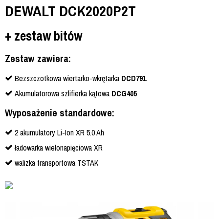
DEWALT DCK2020P2T
+ zestaw bitów
Zestaw zawiera:
Bezszczotkowa wiertarko-wkrętarka
DCD791
Akumulatorowa szlifierka kątowa
DCG405
Wyposażenie standardowe:
2 akumulatory Li-Ion XR 5.0 Ah
ładowarka wielonapięciowa XR
walizka transportowa TSTAK