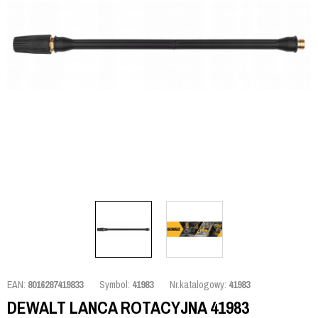
EAN:
8016287419833
Symbol:
41983
Nr.katalogowy:
41983
DEWALT LANCA ROTACYJNA 41983