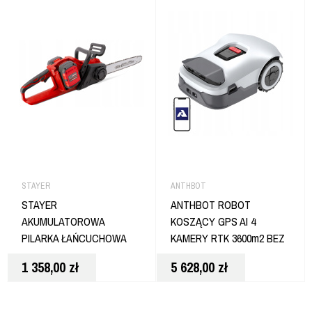
STAYER
ANTHBOT
STAYER
ANTHBOT ROBOT
AKUMULATOROWA
KOSZĄCY GPS AI 4
PILARKA ŁAŃCUCHOWA
KAMERY RTK 3600m2 BEZ
36V BRUSHLESS 350MM
KABLA 10Ah GENIE3000
1 358,00
zł
5 628,00
zł
2x6Ah OLMO350