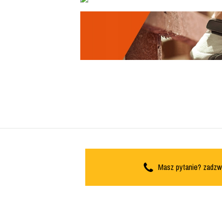
Masz pytanie? zadzw