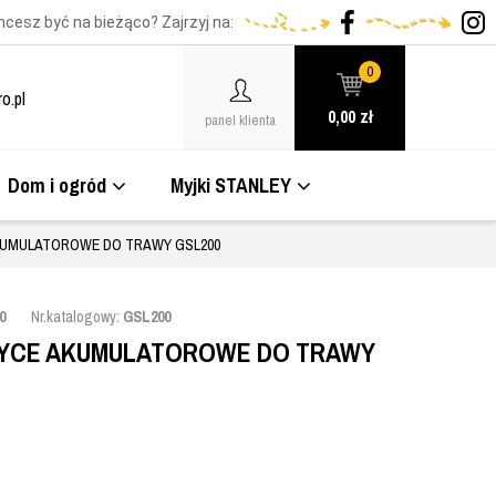
hcesz być na bieżąco? Zajrzyj na:
0
o.pl
0,00
zł
panel klienta
Dom i ogród
Myjki STANLEY
KUMULATOROWE DO TRAWY GSL200
0
Nr.katalogowy:
GSL200
YCE AKUMULATOROWE DO TRAWY