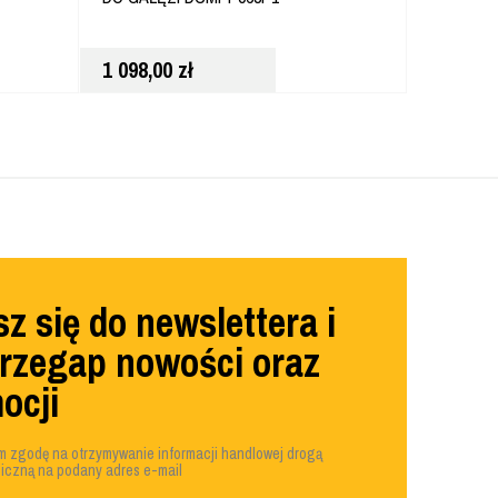
1 098,00
zł
628,00
z
z się do newslettera i
przegap nowości oraz
ocji
 zgodę na otrzymywanie informacji handlowej drogą
niczną na podany adres e-mail