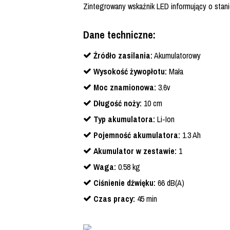
Zintegrowany wskaźnik LED informujący o stan
Dane techniczne:
Źródło zasilania:
Akumulatorowy
Wysokość żywopłotu:
Mała
Moc znamionowa:
3.6v
Długość noży:
10 cm
Typ akumulatora:
Li-Ion
Pojemność akumulatora:
1.3 Ah
Akumulator w zestawie:
1
Waga:
0.58 kg
Ciśnienie dźwięku:
66 dB(A)
Czas pracy:
45 min