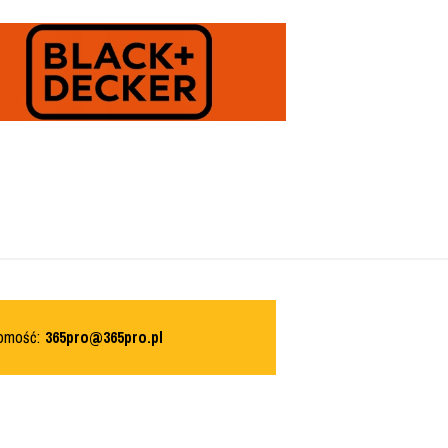
domość:
365pro@365pro.pl