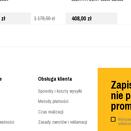
0
zł
408,00
zł
1 178,00
zł
e
Obsługa klienta
Zapis
Sposoby i koszty wysyłki
nie 
Metody płatności
prom
Czas realizacji
Wyrażam
watności
Zasady zwrotów i reklamacji
elektro