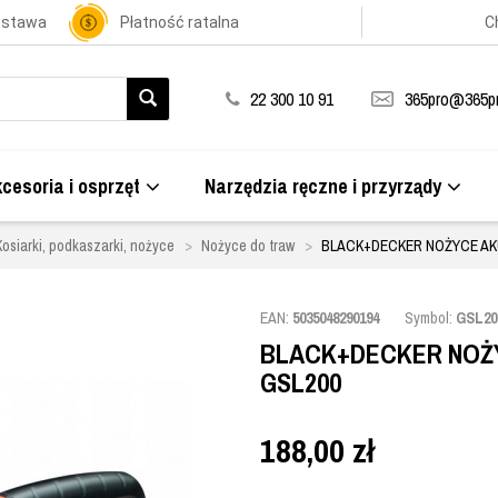
ostawa
Płatność ratalna
C
22 300 10 91
365pro@365pr
cesoria i osprzęt
Narzędzia ręczne i przyrządy
Kosiarki, podkaszarki, nożyce
Nożyce do traw
BLACK+DECKER NOŻYCE A
EAN:
5035048290194
Symbol:
GSL20
BLACK+DECKER NOŻ
GSL200
188,00
zł