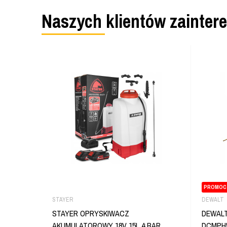
Naszych klientów zainter
PROMOC
STAYER
DEWALT
STAYER OPRYSKIWACZ
DEWALT
AKUMULATOROWY 18V 15L 4 BAR
DCMPH