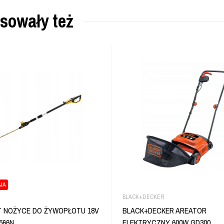
esowały też
JA
BLACK+DECKER
 NOŻYCE DO ŻYWOPŁOTU 18V
BLACK+DECKER AREATOR
566N
ELEKTRYCZNY 600W GD300