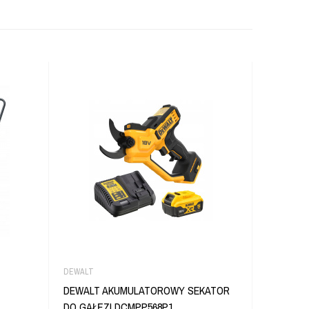
DEWALT
DEWALT
DEWALT AKUMULATOROWY SEKATOR
DEWALT 
DO GAŁĘZI DCMPP568P1
DO GAŁĘ