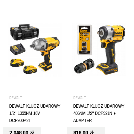
DEWALT
DEWALT
DEWALT KLUCZ UDAROWY
DEWALT KLUCZ UDAROWY
1/2'' 1355NM 18V
406NM 1/2'' DCF921N +
DCF900P2T
ADAPTER
2 048,00
zł
818,00
zł