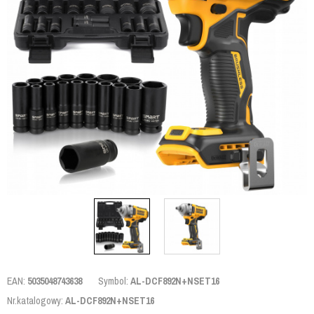
EAN:
5035048743638
Symbol:
AL-DCF892N+NSET16
Nr.katalogowy:
AL-DCF892N+NSET16