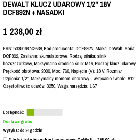
DEWALT KLUCZ UDAROWY 1/2'' 18V
DCF892N + NASADKI
1 238,00
zł
EAN: 5035048743638, Kod producenta: DCF892N, Marka: DeWalt, Seria:
DCF892, Zasilanie: akumulatorowe, Rodzaj silnika: silnik
bezszczotkowy, Maksymalna średnica śrub: M16, Rodzaj: klucz udarowy,
Prędkość obrotowa: 2000, Moc: 760, Napięcie (V): 18 V, Rozmiar
trzpienia: 1/2'', Maksymalny moment obrotowy - wkręcanie twarde: 812,
Częstotliwość udarów: 3250, Waga narzędzia: 1.67
Dostępność:
Dostawa gratis
Wysyłka:
do 24 godzin
3-letni totalny pakiet serwisowy DeWalt - 245,00
zł