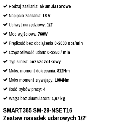
Rodzaj zasilania:
akumulatorowe
Napięcie zasilania:
18 V
Uchwyt narzędziowy:
1/2''
Moc wyjściowa:
760W
Prędkość bez obciążenia
0-2000 obr/min
Częstotliwość udaru:
0-3250 / min
Typ silnika:
bezszczotkowy
Maks. moment dokręcania:
812Nm
Maks moment zrywający:
1084Nm
Ilość trybów pracy:
4
Waga bez akumulatora:
1,67 kg
SMART365 SM-29-NSET16
Zestaw nasadek udarowych 1/2'