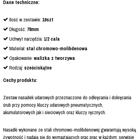
Dane techniczne:
Ilość w zestawie:
16szt
Długość:
78mm
Uchwyt narzędzia:
1/2 cala
Materiał:
stal chromowo-molibdenowa
Opakowanie:
w
alizka z tworzywa
Rodzaj:
sześciokątne
Cechy produktu:
Zestaw nasadek udarowych przeznaczone do odkręcania i dokręcania
śrub przy pomocy kluczy udarowych pneumatycznych,
akumulatorowych jak i sieciowych oraz kluczy ręcznych.
Nasadki wykonane ze stali chromowo-molibdenowej gwarantują wysoką
żywotność i nadają się do wymagających prac prac w każdym; serwisie