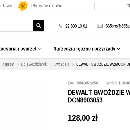
ostawa
Płatność ratalna
C
22 300 10 91
365pro@365pr
cesoria i osprzęt
Narzędzia ręczne i przyrządy
i osprzęt
Do gwoździarek
Gwoździe
DEWALT GWOŹDZIE WZMOCNIONE
EAN:
5054905022549
Symbol:
DCN89
DEWALT GWOŹDZIE W
DCN8903053
128,00
zł