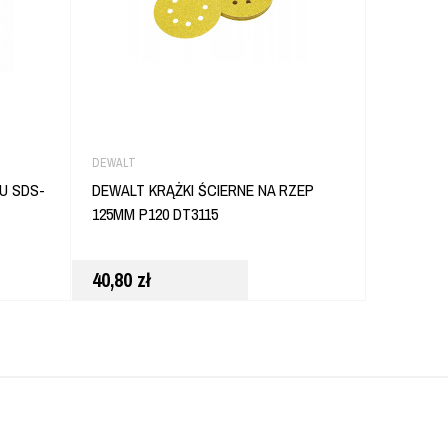
DEWALT
DEWALT
U SDS-
DEWALT KRĄŻKI ŚCIERNE NA RZEP
DEWALT 
125MM P120 DT3115
38X1,25
40,80
zł
42,80
zł