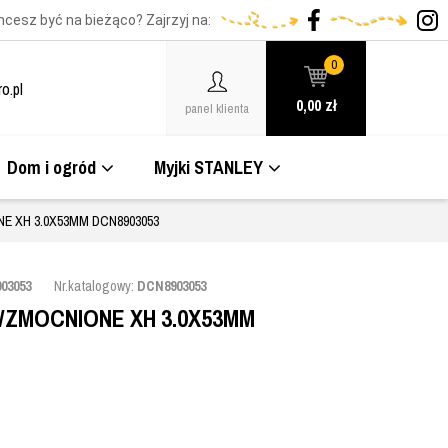
hcesz być na bieżąco? Zajrzyj na:
0
o.pl
0,00
zł
panel klienta
Dom i ogród
Myjki STANLEY
 XH 3.0X53MM DCN8903053
03053
Nr.katalogowy:
DCN8903053
ZMOCNIONE XH 3.0X53MM