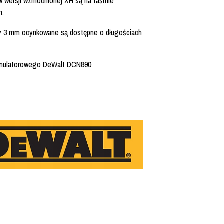
w wersji wzmocnionej XH są na taśmie
m.
y 3 mm ocynkowane są dostępne o długościach
umulatorowego DeWalt DCN890