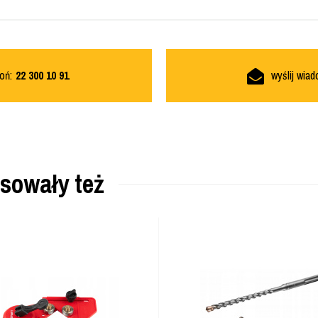
oń:
22 300 10 91
wyślij wia
esowały też