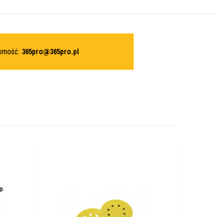
domość:
365pro@365pro.pl