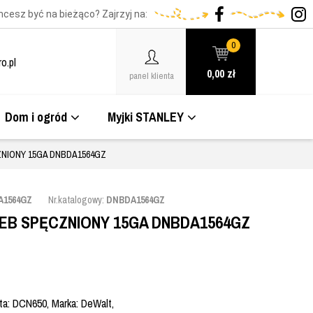
hcesz być na bieżąco? Zajrzyj na:
0
o.pl
0,00
zł
panel klienta
Dom i ogród
Myjki STANLEY
NIONY 15GA DNBDA1564GZ
A1564GZ
Nr.katalogowy:
DNBDA1564GZ
EB SPĘCZNIONY 15GA DNBDA1564GZ
ta: DCN650, Marka: DeWalt,