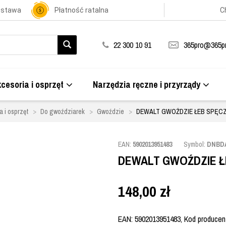
ostawa
Płatność ratalna
C
22 300 10 91
365pro@365pr
cesoria i osprzęt
Narzędzia ręczne i przyrządy
a i osprzęt
Do gwoździarek
Gwoździe
DEWALT GWOŹDZIE ŁEB SPĘCZ
EAN:
5902013951483
Symbol:
DNBD
DEWALT GWOŹDZIE Ł
148,00
zł
EAN: 5902013951483, Kod producen