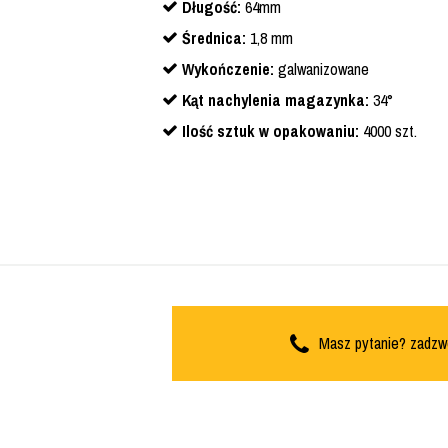
Długość:
64mm
Średnica:
1,8 mm
Wykończenie:
galwanizowane
Kąt nachylenia magazynka:
34°
Ilość sztuk w opakowaniu:
4000 szt.
Masz pytanie? zadzw