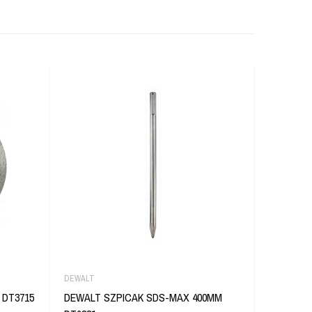
DEWALT
DEWALT
 DT3715
DEWALT SZPICAK SDS-MAX 400MM
DEWALT 