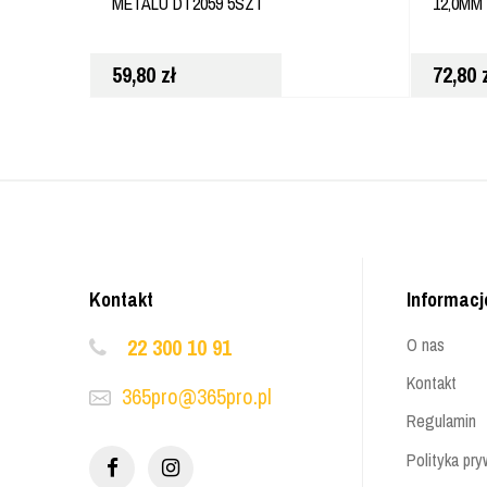
METALU DT2059 5SZT
12,0MM
59,80
zł
72,80
Kontakt
Informacj
22 300 10 91
O nas
Kontakt
365pro@365pro.pl
Regulamin
Polityka pry