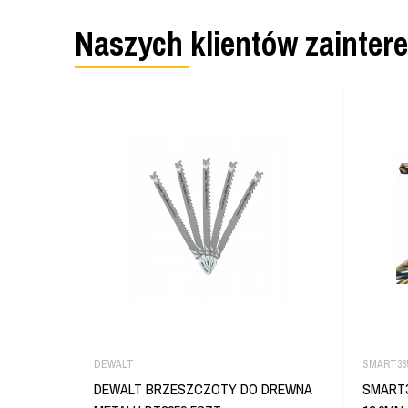
Naszych klientów zainter
DEWALT
SMART36
DEWALT BRZESZCZOTY DO DREWNA
SMART3