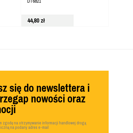
DT6821
8X460/40
44,80
zł
52,80
zł
z się do newslettera i
przegap nowości oraz
ocji
 zgodę na otrzymywanie informacji handlowej drogą
niczną na podany adres e-mail