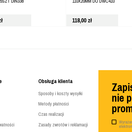
 5SZT DIN338
110X20MM DO DWC410
zł
118,00
zł
e
Obsługa klienta
Zapis
Sposoby i koszty wysyłki
nie 
Metody płatności
prom
Czas realizacji
Wyrażam
watności
Zasady zwrotów i reklamacji
elektro