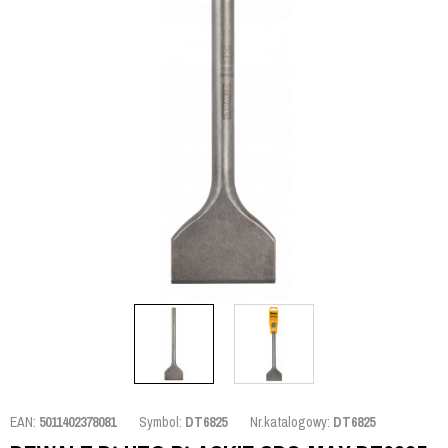
EAN:
5011402378081
Symbol:
DT6825
Nr.katalogowy:
DT6825