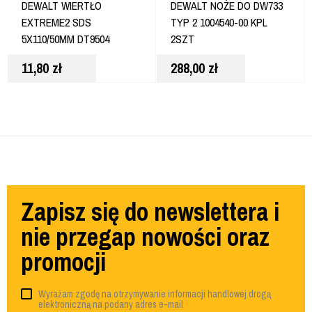
DEWALT WIERTŁO
DEWALT NOŻE DO DW733
EXTREME2 SDS
TYP 2 1004540-00 KPL
5X110/50MM DT9504
2SZT
11,80
zł
288,00
zł
Zapisz się do newslettera i
nie przegap nowości oraz
promocji
Wyrażam zgodę na otrzymywanie informacji handlowej drogą
elektroniczną na podany adres e-mail