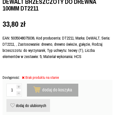
DEWALT BRZESZCZOTY DO DREWNA
100MM DT2211
33,80
zł
EAN: 5035048075036, Kod producenta: DT2211, Marka: DeWALT, Seria:
DT2211, , Zastosowanie: drewno, drewno świeże, gałęzie, Rodzaj
brzeszczotu: do wyrzynarek, Typ uchwytu: teowy (T), Liczba
elementów w zestawie: 5, Materiał wykonania: HCS
Dostępność:
Brak produktu na stanie
dodaj do koszyka
dodaj do ulubionych