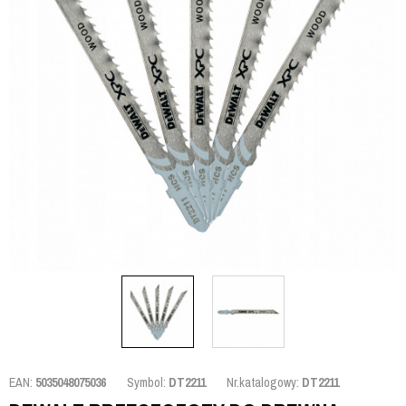
EAN:
5035048075036
Symbol:
DT2211
Nr.katalogowy:
DT2211