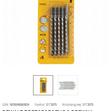
EAN:
5035048060834
Symbol:
DT2075
Nr.katalogowy:
DT2075