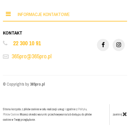
INFORMACJE KONTAKTOWE
KONTAKT
22 300 10 91
365pro@365pro.pl
© Copyrights by
365pro.pl
Strona korzysta z plików cookies w celu realizacji usług i zgodnie z
Polityką
zamknij
Plików Cookies
Możesz określić warunki przechowywania lub dostępu do plików
cookies w Twojej przeglądarce.