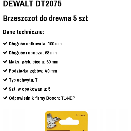
DEWALT DT2075
Brzeszczot do drewna 5 szt
Dane techniczne:
Długość całkowita:
100 mm
Długość robocza:
68 mm
Maks. głęb. cięcia:
60 mm
Podziałka zębów:
4,0 mm
Typ uchwytu
: T
Szt. w opakowaniu:
5
Odpowiednik firmy Bosch:
T144DP