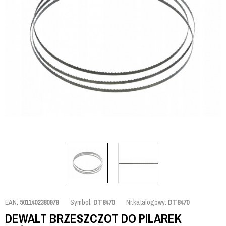
EAN:
5011402380978
Symbol:
DT8470
Nr.katalogowy:
DT8470
DEWALT BRZESZCZOT DO PILAREK