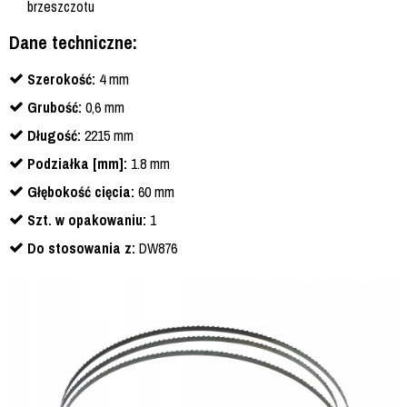
brzeszczotu
Dane techniczne:
Szerokość:
4 mm
Grubość:
0,6 mm
Długość:
2215 mm
Podziałka [mm]:
1.8 mm
Głębokość cięcia:
60 mm
Szt. w opakowaniu:
1
Do stosowania z:
DW876