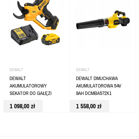
DEWALT
DEWALT
DEWALT
DEWALT DMUCHAWA
AKUMULATOROWY
AKUMULATOROWA 54V
SEKATOR DO GAŁĘZI
9AH DCMBA572X1
DCMPP568P1
1 098,00
zł
1 558,00
zł