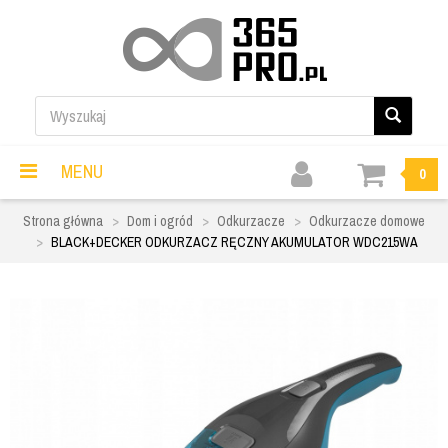
MENU
0
Strona główna
Dom i ogród
Odkurzacze
Odkurzacze domowe
BLACK+DECKER ODKURZACZ RĘCZNY AKUMULATOR WDC215WA