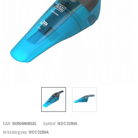
EAN:
5035048698181
Symbol:
WDC215WA
Nr.katalogowy:
WDC215WA