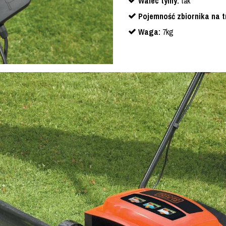
Walec tylny:
tak
Pojemność zbiornika na t
Waga:
7kg