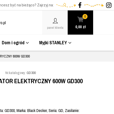
hcesz być na bieżąco? Zajrzyj na:
0
o.pl
0,00
zł
panel klienta
Dom i ogród
Myjki STANLEY
RYCZNY 600W GD300
Nr.katalogowy:
GD300
TOR ELEKTRYCZNY 600W GD300
: GD300, Marka: Black Decker, Seria: GD, Zasilanie: