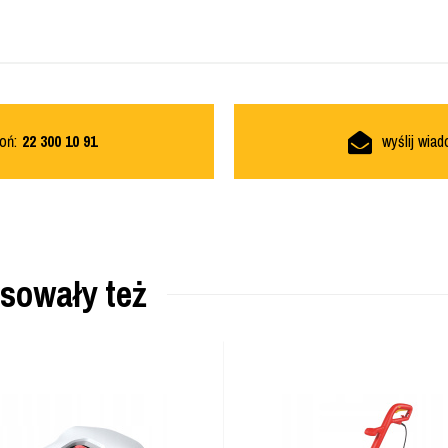
oń:
22 300 10 91
wyślij wia
esowały też