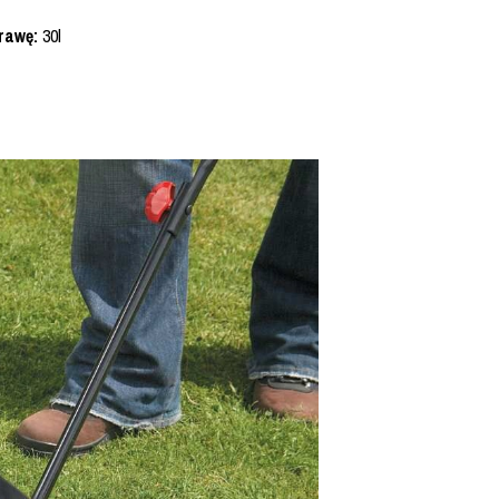
rawę:
30l