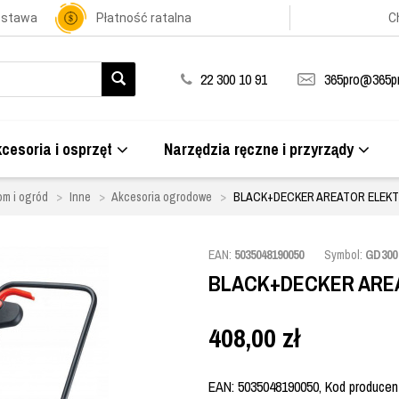
ostawa
Płatność ratalna
C
22 300 10 91
365pro@365pr
cesoria i osprzęt
Narzędzia ręczne i przyrządy
m i ogród
Inne
Akcesoria ogrodowe
BLACK+DECKER AREATOR ELEKT
EAN:
5035048190050
Symbol:
GD300
BLACK+DECKER AREA
408,00
zł
EAN: 5035048190050, Kod producenta