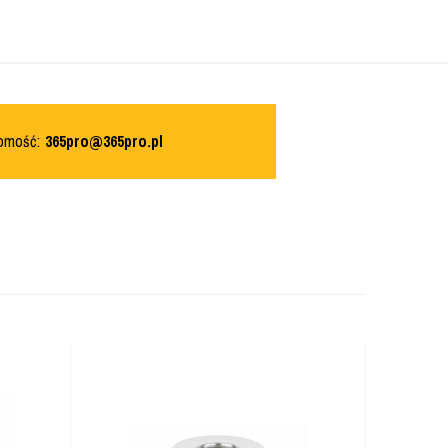
domość:
365pro@365pro.pl