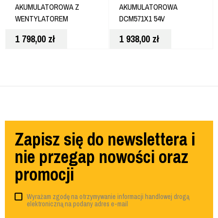
AKUMULATOROWA Z
AKUMULATOROWA
WENTYLATOREM
DCM571X1 54V
OSIOWYM 54V 9AH BD-
1 798,00
zł
1 938,00
zł
DCMBL777X1
Zapisz się do newslettera i
nie przegap nowości oraz
promocji
Wyrażam zgodę na otrzymywanie informacji handlowej drogą
elektroniczną na podany adres e-mail