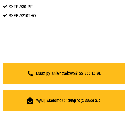
SXFPW30-PE
SXFPW210THO
Masz pytanie? zadzwoń:
22 300 10 91
wyślij wiadomość:
365pro@365pro.pl