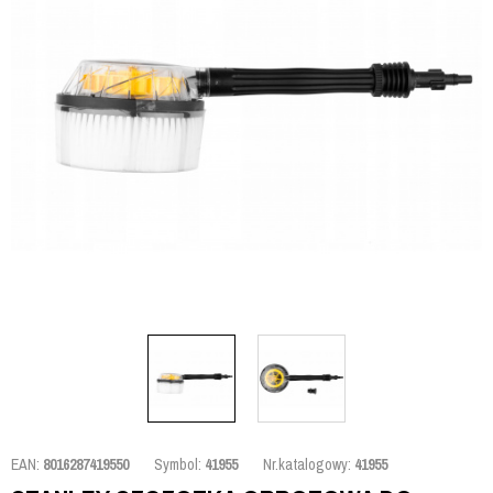
EAN:
8016287419550
Symbol:
41955
Nr.katalogowy:
41955