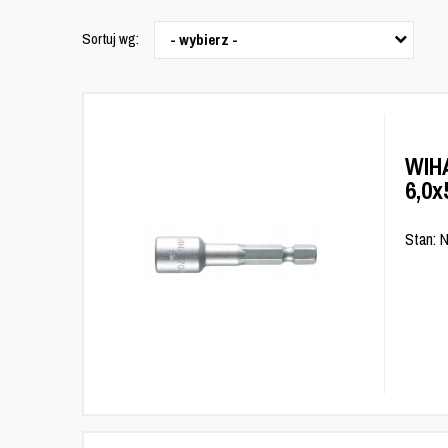
Sortuj wg:
- wybierz -
WIH
6,0
Stan: 