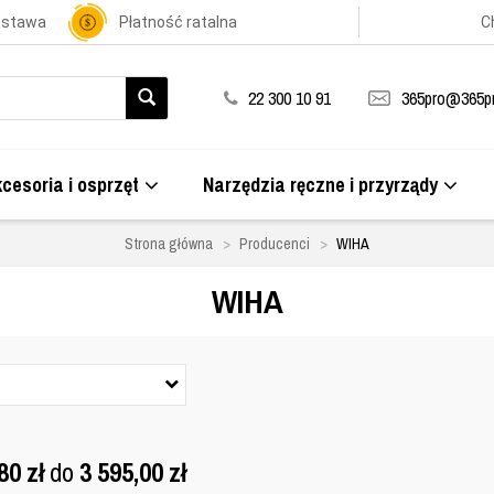
ostawa
Płatność ratalna
C
22 300 10 91
365pro@365pr
cesoria i osprzęt
Narzędzia ręczne i przyrządy
Strona główna
Producenci
WIHA
WIHA
,80
zł
do
3 595,00
zł