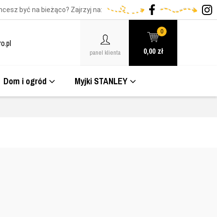
hcesz być na bieżąco? Zajrzyj na:
0
o.pl
0,00
zł
panel klienta
Dom i ogród
Myjki STANLEY